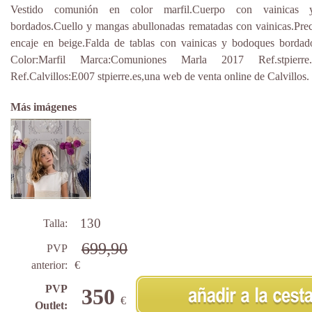
Vestido comunión en color marfil.Cuerpo con vainicas 
bordados.Cuello y mangas abullonadas rematadas con vainicas.Prec
encaje en beige.Falda de tablas con vainicas y bodoques bordado
Color:Marfil Marca:Comuniones Marla 2017 Ref.stpierre.
Ref.Calvillos:E007 stpierre.es,una web de venta online de Calvillos.
Más imágenes
130
Talla:
699,90
PVP
anterior:
€
PVP
350
€
Outlet: